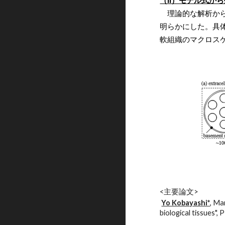
（II）モデル式か
理論的な解析か
明らかにした。具
軟組織のマクロス
<主要論文>
Yo Kobayashi*
, Ma
biological tissues