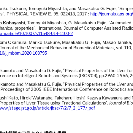
ariko Tsukune, Tomoyuki Miyashita, and Masakatsu G. Fujie, "Simple em
ssues", PHYSICAL REVIEW E, 95, 022418, 2017 :
http://journals.aps.o
o Kobayashi
, Tomoyuki Miyashita, G. Masakatsu Fujie, "Automated pa
hanical properties", International Journal of Computer Assisted Radi
.com/article/10.1007/s11548-014-1100-2
aomi Okamura, Mariko Tsukune, Masakatsu G. Fujie, Masao Tanaka, "
 Journal of the Mechanical Behavior of Biomedical Materials, vol. 110
1016/j.jmbbm.2020.103795
kamoto and Masakatsu G. Fujie, “Physical Properties of the Liver fo
erence on Intelligent Robots and Systems (IROS’04), pp.2960-2966, 
kamoto and Masakatsu G. Fujie, “Physical Properties of the Liver an
 in Proceedings of 2005 IEEE International Conference on Robotics 
sushi Kato, Hiroki Watanabe, Takeharu Hoshi, Kazuya Kawamura and M
roperties of Liver Tissue using Fractional Calculations”,
Journal of Bi
www.jstage.jst.go.jp/article/jbse/7/2/7_2_177/_pdf