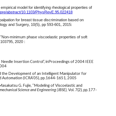
pirical model for identifying rheological properties of
rg/pre/abstract/10.1103/PhysRevE.95.022418
lpation for breast tissue discrimination based on
ology and Surgery, 10(5), pp 593-601, 2015:
Non-minimum phase viscoelastic properties of soft
, 103795, 2020 :
r Needle Insertion Control”, inProceedings of 2004 IEEE
2004
d the Development of an Intelligent Manipulator for
and Automation (ICRA’05), pp.1644-1651, 2005
asakatsu G. Fujie, “Modeling of Viscoelastic and
omechanical Science and Engineering (JBSE)
, Vol. 7(2), pp.177-