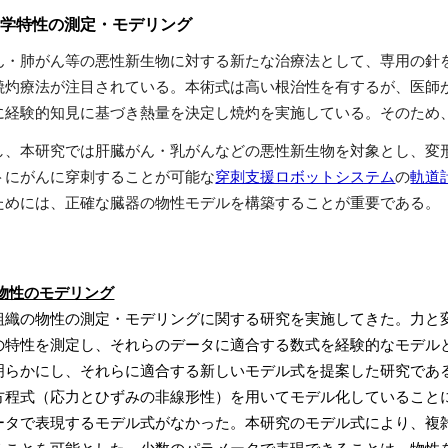
の力学特性の測定・モデリング
・肺がん等の悪性新生物に対する新たな治療法として、専用の針
焼灼療法が注目されている。本術式は高い根治性を有するが、医師
に経験的知見に基づき熱量を決定し焼灼を実施している。そのため
、本研究では肝臓がん・乳がんなどの悪性新生物を対象とし、変
トにがんに穿刺することが可能な
穿刺支援ロボットシステム
の
軌道
ためには、正確な臓器の物性モデルを構築することが重要である。
物性のモデリング
組織の物性の測定・モデリングに関する研究を実施してきた。力と
の特性を測定し、それらのデータに適合する数式を経験的なモデル
明らかにし、それらに適合する新しいモデル式を提案した研究であ
方程式（応力とひずみの非線形性）を用いてモデル化していること
ータで表現するモデル式がなかった。本研究のモデル式により、複