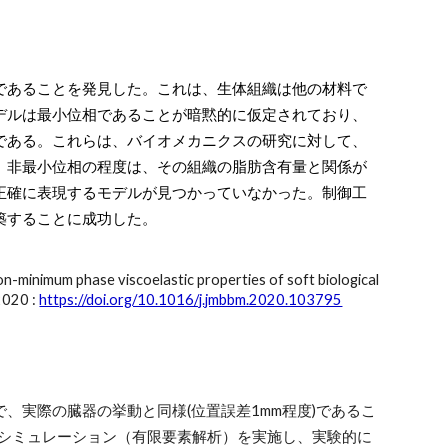
であることを発見した。これは、生体組織は他の材料で
デルは最小位相であることが暗黙的に仮定されており、
である。これらは、バイオメカニクスの研究に対して、
、非最小位相の程度は、その組織の脂肪含有量と関係が
正確に表現するモデルが見つかっていなかった。制御工
築することに成功した。
-minimum phase viscoelastic properties of soft biological
 2020 :
https://doi.org/10.1016/j.jmbbm.2020.103795
、実際の臓器の挙動と同様(位置誤差1mm程度)であるこ
形シミュレーション（有限要素解析）を実施し、実験的に