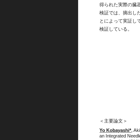
得られた実際の臓
検証では、摘出し
とによって実証し
検証している。
＜主要論文＞
Yo Kobayashi*
, A
an Integrated Need