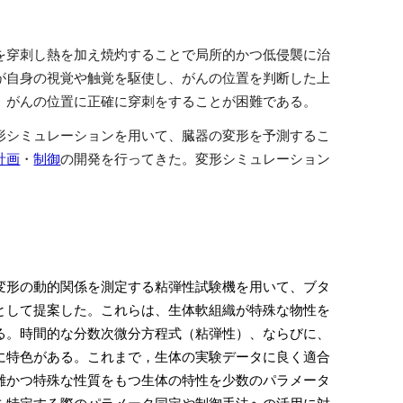
を穿刺し熱を加え焼灼することで局所的かつ低侵襲に治
が自身の視覚や触覚を駆使し、がんの位置を判断した上
、がんの位置に正確に穿刺をすることが困難である。
形シミュレーションを用いて、臓器の変形を予測するこ
計画
・
制御
の開発を行ってきた。変形シミュレーション
変形の動的関係を測定する粘弾性試験機を用いて、ブタ
として提案した。これらは、生体軟組織が特殊な物性を
る。時間的な分数次微分方程式（粘弾性）、ならびに、
に特色がある。これまで，生体の実験データに良く適合
雑かつ特殊な性質をもつ生体の特性を少数のパラメータ