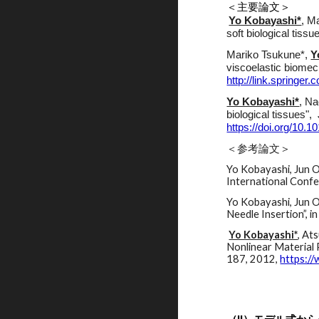
＜主要論文＞
Yo Kobayashi*
, M
soft biological ti
Mariko Tsukune*,
Y
viscoelastic biomec
http://link.springer
Yo Kobayashi*
, N
biological tissues",
https://doi.org/10.
＜参考論文＞
Yo Kobayashi, Jun O
International Conf
Yo Kobayashi, Jun O
Needle Insertion”,
Yo Kobayashi*
, At
Nonlinear Material P
187, 2012,
https://