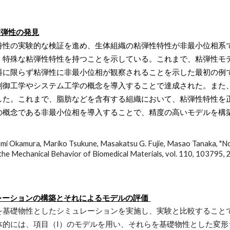
の粘弾性の発見
特性の実験的な検証を進め、生体組織の粘弾性特性が非最小位相系
、特殊な粘弾性特性を持つことを示している。これまで、粘弾性モ
料に限らず粘弾性に非最小位相が観察されることを示した最初の例
制御工学やシステム工学の概念を導入することで達成された。また
した。これまで、脂肪などを含有する組織において、粘弾性特性を
の概念である非最小位相を導入することで、精度の高いモデルを構
omi Okamura, Mariko Tsukune, Masakatsu G. Fujie, Masao Tanaka, "Non
f the Mechanical Behavior of Biomedical Materials, vol. 110, 103795,
レーションの構築とそれによるモデルの評価
を基礎物性としたシミュレーションを実施し、実験と比較することで
体的には、項目（I）のモデルを用い、それらを基礎物性とした変