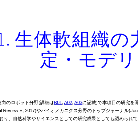
ip to main content
Skip to navigat
01. 生体軟組織
定・モデリ
志向のロボット分野(
詳細は
B01
,
A02
,
A03
に記載
)で本項目の研究を
al Review E, 2017)やバイオメカニクス分野のトップジャーナル(Journal of the 
おり、自然科学やサイエンスとしての研究成果として
も
認められ
て