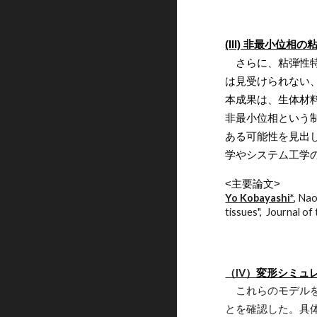
(III) 非最小位相
さらに、粘弾性
は見受けられない
本成果は、生体材
非最小位相という
ある可能性を見出
学やシステム工学
<主要論文>
Yo Kobayashi*
, Na
tissues", Journal o
（IV）
変形シミュ
これらのモデル
とを確認した。具