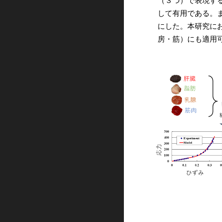
（３つ）で表現す
して有用である。
にした。本研究に
房・筋）にも適用