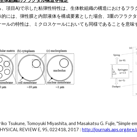
ら生体組織のフラクタル構造を推定
ら、項目A)で示した粘弾性特性は、生体軟組織の構造におけるフラ
体的には、弾性膜と内部液体を構成要素とした場合、
3重のフラク
ケールの特性は、ミクロスケールにおいても同様であることを意味
riko Tsukune, Tomoyuki Miyashita, and Masakatsu G. Fujie, "Simple empi
", PHYSICAL REVIEW E, 95, 022418, 2017 :
http://journals.aps.org/p