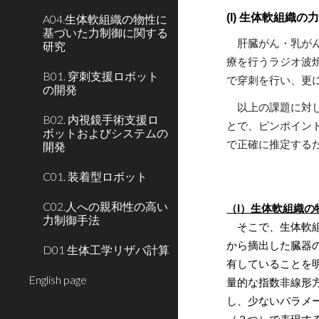
(I) 生体軟組織
A04.生体軟組織の物性に
基づいた力制御に関する
肝臓がん・乳がん
研究
療を行うラジオ波
B01. 穿刺支援ロボット
で穿刺を行い、更
の開発
以上の課題に対し
B02. 内視鏡手術支援ロ
とで、ピンポイン
ボットおよびシステムの
で正確に推定する
開発
C01. 装着型ロボット
C02.人への親和性の高い
（I）生体軟組織の
力制御手法
そこで、生体軟
から摘出した臓器
D01 生体工学リザバ計算
有していることを
English page
量的な指数非線形
し、少ないパラメ