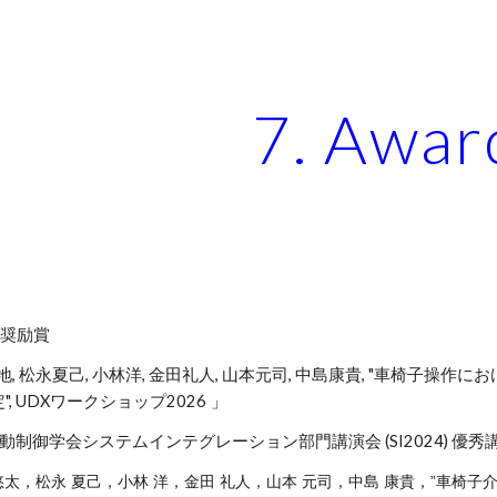
ip to main content
Skip to navigat
7. Awar
DX奨励賞
地, 松永夏己, 小林洋, 金田礼人, 山本元司, 中島康貴, "車椅
",
UDXワークショップ2026
」
動制御学会システムインテグレーション部門講演会 (SI20
24
) 優秀
悠太，松永 夏己，小林 洋，金田 礼人，山本 元司，中島 康貴，”車