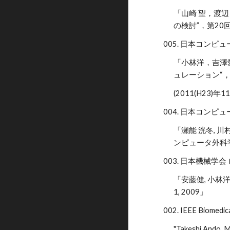
「山崎 望，渡辺
の検討”，第20回
005. 日本コンピュ
「小林洋，吉澤
ュレーション“， 日本
(2011(H23)年1
004. 日本コンピ
「瀬能 洸冬, 
ンピュータ外科学会大
003. 日本機械学
「安藤健, 小林
1, 2009」
002. IEEE Biomedic
"Takeshi Ando, M