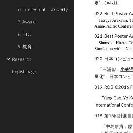
定”，
3A4-11
」
6. Intellectual property
022. Best Poster 
Tatsuya Arakawa, Tom
7. Award
Asian-Pacific Confere
8. ETC
021. Best Poster 
Shunsaku Hirato, T
9. 教育
Simulation with a Neu
Research
020. 日本コンピ
「三浦智，
小林
English page
量化”，日本コンピュー
019. ROBIO2016 Fina
"Yang Cao, Yo Koba
International Conf
018. 第16回計
「中島康貴，鋸屋