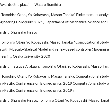
 Awards (2nd place) ：
Wataru Sumihira
 Tomohiro Otani, Yo Kobayashi, Masao Tanaka"
Finite element analys
engineering Colloquium 2021, Department of Mechanical Science and 
wards： Shunsaku Hirato
Tomohiro Otani, Yo Kobayashi, Masao Tanaka, "Computational Stu
 with Musculo-Skeletal Model and reflex-based controller", Bioengi
neering, Osaka University, 2020
wards： Tatsuya Arakawa, Tomohiro Otani, Yo Kobayashi, Masao Tan
omohiro Otani, Yo Kobayashi, Masao Tanaka, Computational study on d
n-Pacific Conference on Biomechanics, 2019 Computational study on dy
an-Pacific Conference on Biomechanics, 2019」
ards： Shunsaku Hirato, Tomohiro Otani, Yo Kobayashi, Masao Tana