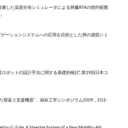
を考慮した温度分布シミュレータによる肺臓RFAの焼灼範囲
1」
ビゲーションシステムへの応用を目的とした肺の虚脱シミ
術支援ロボットの設計手法に関する基礎的検討”, 第19回日本コ
た寝返り支援機器”， 福祉工学シンポジウム2009，2G1-
tsu G. Fujie, A Steering System of a New Mobility-Aid