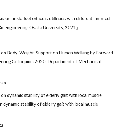
is on ankle-foot orthosis stiffness with different trimmed
Bioengineering, Osaka University, 2021」
dy on Body-Weight-Support on Human Walking by Forward
neering Colloquium 2020, Department of Mechanical
aka
ynamic stability of elderly gait with local muscle
namic stability of elderly gait with local muscle
ka