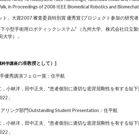
alk, in Proceedings of 2008 IEEE Biomedical Robotics and Biomechat
ボット」大賞2007 審査委員特別賞 優秀賞 (プロジェクト参加の研究者
誘導下小型手術用ロボティックシステム" （九州大学、株式会社日
田大学）」
の准教授として）]
械科学講座
会若手優秀講演フェロー賞：住平航
仁，小林洋，田中正夫、"患者個別に適切な底背屈剛性を有する短下
022」
ング部門Outstanding Student Presentation：住平航
仁，小林洋，田中正夫、"患者個別に適切な底背屈剛性を有する短下
022」