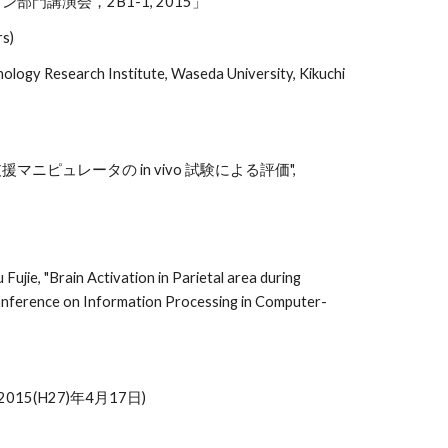
門講演会，2B1-1, 2015」
rs)
hnology Research Institute, Waseda University, Kikuchi
援マニピュレータの in vivo 試験による評価",
」
ie, "Brain Activation in Parietal area during
Conference on Information Processing in Computer-
(H27)年4月17日)