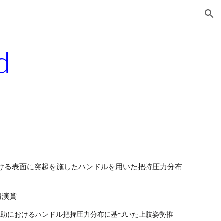
ion
d
子操作における表面に突起を施したハンドルを用いた把持圧力分布
講演賞
椅子介助におけるハンドル把持圧力分布に基づいた上肢姿勢推