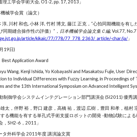
工学会学術大会, O1-2, pp. 17, 2013」
 日本機械学会賞（論文）
岡本 淳, 川村 和也, 小林 洋, 竹村 博文, 藤江 正克，“心拍同期
び同期縫合操作性の評価）”，
日本機械学会論文集Ｃ編
, Vol.77, No
ge.jst.go.jp/article/kikaic/77/778/77_778_2363/_article/-char/ja/
」
4月19日)
 Best Application Award
huoyu Wang, Kenji Ishida, Yo Kobayashi and Masakatsu Fujie, User Direc
ion to Individual Differences with Fuzzy Learning, in Proceedings o
ems and the 13th International Symposium on Advanced Intelligent S
測自動制御学会システムインテグレーション部門講演会 (SI2011) 優秀
 雄太，伴野 裕，野口 建彦，高橋 祐，渡辺 広樹，豊田 和孝，植村
作する機能を有する単孔式手術支援ロボットの開発 -動物試験による検
，SH2-6，2011」
ュータ外科学会 2011年度 講演論文賞