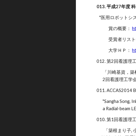
013. 平成27年
"医用ロボットシステ
賞の概要：
h
受賞者リスト(3
大学ＨＰ：
h
012. 第2回看護理
「川崎基資，築
2回看護理工学会学術
011. ACCAS2014 B
"Sangha Song, In
a Radial-beam L
010. 第1回看護
「築根まり子, 小