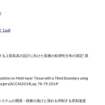
)
2_1.pdf
する上肢装具の設計に向けた前腕の粘弾性分布の測定", 第
ulation on Multi-layer Tissue with a Tilted Boundary using
Surgery(ACCAS2014), pp. 78-79, 2014"
ボットシステムの開発－静脈の逃げと潰れを抑制する穿刺速度