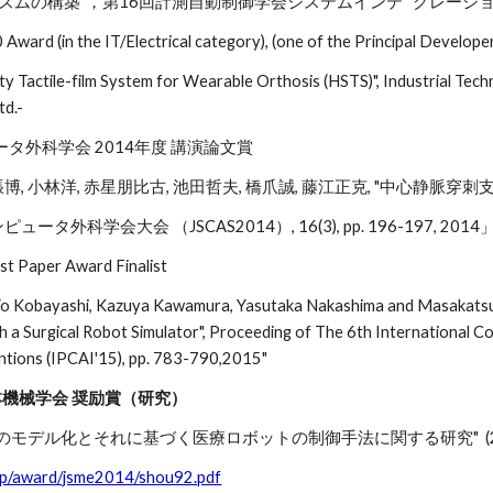
ズムの構築"，第16回計測自動制御学会システムインテ グレーション部
ward (in the IT/Electrical category), (one of the Principal Develope
ity Tactile-film System for Wearable Orthosis (HSTS)", Industrial Tec
td.-
ュータ外科学会 2014年度 講演論文賞
博, 小林洋, 赤星朋比古, 池田哲夫, 橋爪誠, 藤江正克, "中心静脈穿刺支
ータ外科学会大会 （JSCAS2014）, 16(3), pp. 196-197, 2014
t Paper Award Finalist
Yo Kobayashi, Kazuya Kawamura, Yasutaka Nakashima and Masakatsu Fuj
h a Surgical Robot Simulator", Proceeding of The 6th International 
ntions (IPCAI'15), pp. 783-790,2015"
 日本機械学会 奨励賞（研究）
モデル化とそれに基づく医療ロボットの制御手法に関する研究" (2015
.jp/award/jsme2014/shou92.pdf