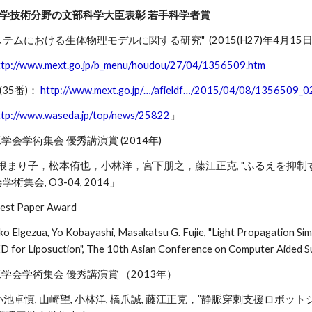
度 科学技術分野の文部科学大臣表彰 若手科学者賞
ムにおける生体物理モデルに関する研究" (2015(H27)年4月15日
ttp://www.mext.go.jp/b_menu/houdou/27/04/1356509.htm
5番)：
http://www.mext.go.jp/…/afieldf…/2015/04/08/1356509_0
ttp://www.waseda.jp/top/news/25822
」
工学会学術集会 優秀講演賞 (2014年)
根まり子，松本侑也，小林洋，宮下朋之，藤江正克, "ふるえを抑制
集会, O3-04, 2014」
est Paper Award
ko Elgezua, Yo Kobayashi, Masakatsu G. Fujie, "Light Propagation Sim
ED for Liposuction", The 10th Asian Conference on Computer Aided 
理工学会学術集会 優秀講演賞 （2013年）
池卓慎, 山崎望, 小林洋, 橋爪誠, 藤江正克，”静脈穿刺支援ロ