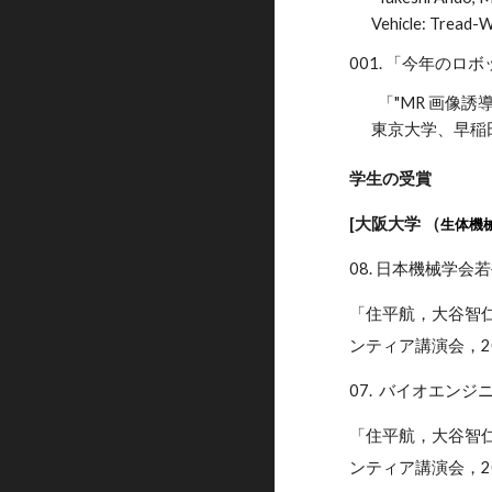
Vehicle: Tread-W
001. 「今年のロ
「"MR 画像
東京大学、早稲
学生の受賞
[大阪大学 （
生体機
08. 日本機械学
「住平航，大谷智
ンティア講演会，2
07. バイオエンジニアリ
「住平航，大谷智
ンティア講演会，2