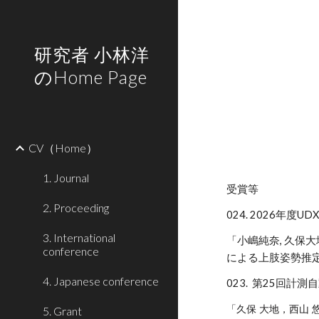
Sk
研究者 小林洋
のHome Page
CV（Home）
1. Journal
受賞等
2. Proceeding
024. 2026年度U
3. International
「小嶋純奈, 久保大
conference
による上肢姿勢推定
4. Japanese conference
023.
第
25
回計測自
「久保 大地，西山 
5. Grant