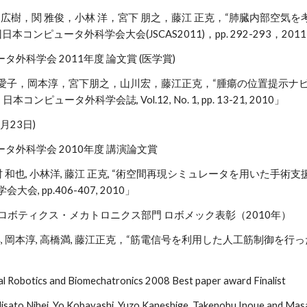
 広樹，関 雅俊，小林 洋，宮下 朋之，藤江 正克，“肺臓内部空気
日本コンピュータ外科学会大会(JSCAS2011)，pp. 292-293，201
ータ外科学会 2011年度 論文賞 (医学賞)
愛子，岡本淳，宮下朋之，山川宏，藤江正克，“腫瘍の位置提示ナ
コンピュータ外科学会誌, Vol.12, No. 1, pp. 13-21, 2010」
1月23日)
ュータ外科学会 2010年度 講演論文賞
川村 和也, 小林洋, 藤江 正克, “術空間再現シミュレータを用いた手
会, pp.406-407, 2010」
会 ロボティクス・メカトロニクス部門 ロボメック表彰（2010年）
洋, 岡本淳, 高橋満, 藤江正克，“筋電信号を利用した人工筋制御を行っ
al Robotics and Biomechatronics 2008 Best paper award Finalist
isato Nihei, Yo Kobayashi, Yuzo Kaneshige, Takenobu Inoue and Masak