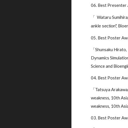
06. Best Presenter
Wataru Sumihira,
「
", Bio
ankle section
05. Best Poster A
「Shunsaku Hirato, 
Dynamics Simulation
Science and Bioengi
04. Best Poster A
「Tatsuya Arakawa, T
weakness, 10th Asia
weakness, 10th Asi
03. Best Poster Aw