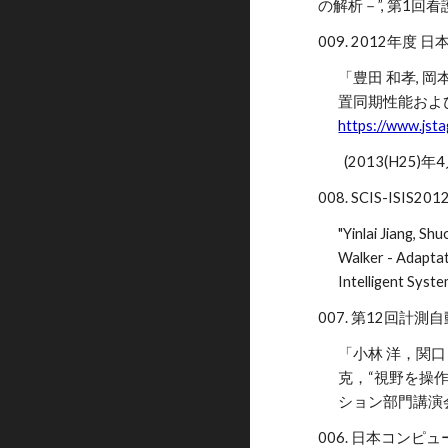
の解析－”, 第1回看護理
009. 2012年度
「豊田 和孝, 
置同期性能およ
https://www.jsta
(2013(H25)年
008. SCIS-ISIS2012
"Yinlai Jiang, S
Walker - Adaptat
Intelligent Syst
007. 第12回計
「小林 洋，関口
克，“視野を操
ション部門講演会
006. 日本コンピ