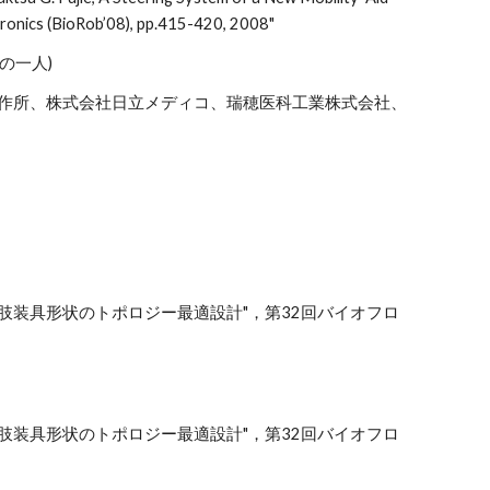
ronics (BioRob’08), pp.415-420, 2008"
の一人)
立製作所、株式会社日立メディコ、瑞穂医科工業株式会社、
肢装具形状のトポロジー最適設計"，第32回バイオフロ
肢装具形状のトポロジー最適設計"，第32回バイオフロ