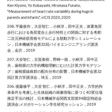
Ken Kiyono, Yo Kobayashi, Hiromasa Funato,
"Measurement of heart rate variability during hugs in
parents and infants", vICIS 2020, 2020
208. 平藤俊作，大谷智仁，小林洋，田中正夫，体重免荷
歩行における免荷度合と歩行特性との関係に対する考察:
二次元神経筋骨格モデルによる順動力学シミュレーショ
ン，日本機械学会第32回バイオエンジニアリング講演
会，金沢，2019
207. 大谷智仁，古賀泰樹，野崎一徳，小林洋，田中正
夫，歯根膜の力学的機能理解にむけた計算力学モデリン
グ：歯根膜線維群の配向分布の影響，日本機械学会第32
回計算力学講演会，埼玉，2019
206. 後藤修平，大谷 智仁，小林洋，田中正夫，力学的拘
束条件を考慮した生体組織の画像情報に基づく4D変位場
推定手法の検討，日本機械学会関西支部第94期定時総会
講演会:メガボケーション学生研究セッション，2019