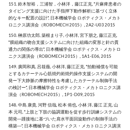
151. 鈴木智裕，三浦智，小林洋，藤江正克, "片麻痺患者の
タイピング支援に向けた手指押下動作解析に基づく立体
的なキー配置の設計", 日本機械学会 ロボティクス・メカト
ロニクス講演会（ROBOMECH 2015）, 2A2-U03 2015
150. 榊原功太郎, 築根まり子, 小林洋, 宮下朋之, 藤江正克,
"膜組織の吻合支援システムに向けた組織の変形と針の貫
通力の関係の導出", 日本機械学会 ロボティクス・メカトロ
ニクス講演会（ROBOMECH 2015）, 1A1-E06, 2015
149. 廣岡和真, 呂筱薇, 小林洋, 藤江正克, "拍動補償を可能
とするカテーテル心筋焼灼術焼灼操作支援システムの開
発ー下大静脈の摩擦特性を考慮したカテーテル制御手法
の検討ー", 日本機械学会 ロボティクス・メカトロニクス講
演会（ROBOMECH 2015）, 1P1-D09, 2015
148. 中島 康貴, 河野 信哉, 松本 侑也, 小林 洋, 藤江 正克, 山
本 元司, "上肢と下肢の協調運動を促す歩行訓練システムの
開発―踵接地に基づいた肩水平面回旋動作の制御手法の
構築―", 日本機械学会 ロボティクス・メカトロニクス講演