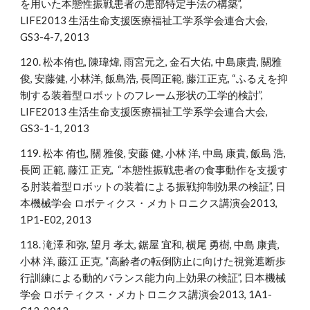
を用いた本態性振戦患者の患部特定手法の構築”,
LIFE2013 生活生命支援医療福祉工学系学会連合大会,
GS3-4-7, 2013
120. 松本侑也, 陳瑋煒, 雨宮元之, 金石大佑, 中島康貴, 關雅
俊, 安藤健, 小林洋, 飯島浩, 長岡正範, 藤江正克, “ふるえを抑
制する装着型ロボットのフレーム形状の工学的検討”,
LIFE2013 生活生命支援医療福祉工学系学会連合大会,
GS3-1-1, 2013
119. 松本 侑也, 關 雅俊, 安藤 健, 小林 洋, 中島 康貴, 飯島 浩,
長岡 正範, 藤江 正克, “本態性振戦患者の食事動作を支援す
る肘装着型ロボットの装着による振戦抑制効果の検証”, 日
本機械学会 ロボティクス・メカトロニクス講演会2013,
1P1-E02, 2013
118. 滝澤 和弥, 望月 孝太, 鋸屋 宜和, 横尾 勇樹, 中島 康貴,
小林 洋, 藤江 正克, “高齢者の転倒防止に向けた視覚遮断歩
行訓練による動的バランス能力向上効果の検証”, 日本機械
学会 ロボティクス・メカトロニクス講演会2013, 1A1-