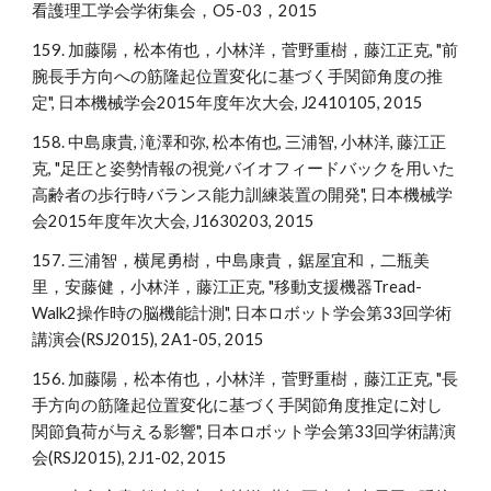
看護理工学会学術集会，O5-03，2015
159. 加藤陽，松本侑也，小林洋，菅野重樹，藤江正克, "前
腕長手方向への筋隆起位置変化に基づく手関節角度の推
定", 日本機械学会2015年度年次大会, J2410105, 2015
158. 中島康貴, 滝澤和弥, 松本侑也, 三浦智, 小林洋, 藤江正
克, "足圧と姿勢情報の視覚バイオフィードバックを用いた
高齢者の歩行時バランス能力訓練装置の開発", 日本機械学
会2015年度年次大会, J1630203, 2015
157. 三浦智，横尾勇樹，中島康貴，鋸屋宜和，二瓶美
里，安藤健，小林洋，藤江正克, "移動支援機器Tread-
Walk2操作時の脳機能計測", 日本ロボット学会第33回学術
講演会(RSJ2015), 2A1-05, 2015
156. 加藤陽，松本侑也，小林洋，菅野重樹，藤江正克, "長
手方向の筋隆起位置変化に基づく手関節角度推定に対し
関節負荷が与える影響", 日本ロボット学会第33回学術講演
会(RSJ2015), 2J1-02, 2015