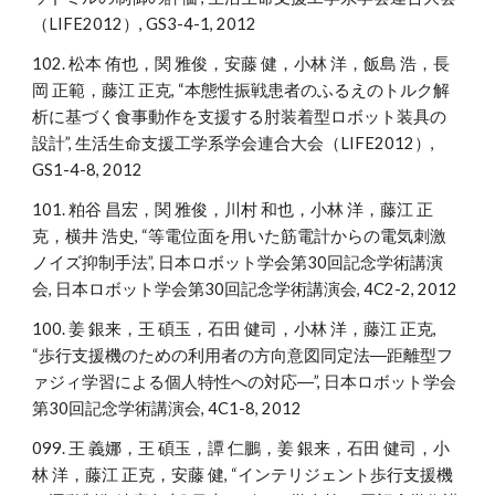
（LIFE2012）, GS3-4-1, 2012
102. 松本 侑也，関 雅俊，安藤 健，小林 洋，飯島 浩，長
岡 正範，藤江 正克, “本態性振戦患者のふるえのトルク解
析に基づく食事動作を支援する肘装着型ロボット装具の
設計”, 生活生命支援工学系学会連合大会（LIFE2012）,
GS1-4-8, 2012
101. 粕谷 昌宏，関 雅俊，川村 和也，小林 洋，藤江 正
克，横井 浩史, “等電位面を用いた筋電計からの電気刺激
ノイズ抑制手法”, 日本ロボット学会第30回記念学術講演
会, 日本ロボット学会第30回記念学術講演会, 4C2-2, 2012
100. 姜 銀来，王 碩玉，石田 健司，小林 洋，藤江 正克,
“歩行支援機のための利用者の方向意図同定法―距離型フ
ァジィ学習による個人特性への対応―”, 日本ロボット学会
第30回記念学術講演会, 4C1-8, 2012
099. 王 義娜，王 碩玉，譚 仁鵬，姜 銀来，石田 健司，小
林 洋，藤江 正克，安藤 健, “インテリジェント歩行支援機