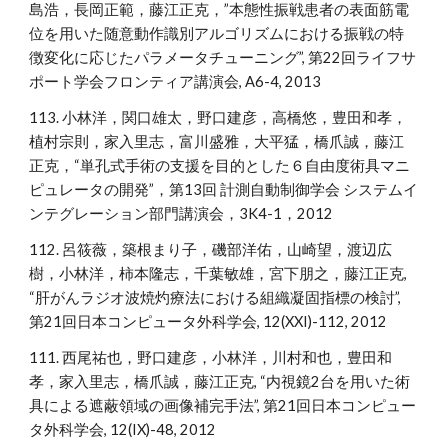
島浩，長岡正範，藤江正克，”本態性振戦患者の表面筋電
位を用いた随意動作識別アルゴリズムにおける振戦の特
徴変化に応じたパラメータチューニング”, 第22回ライフサ
ポート学会フロンティア講演会, A6-4, 2013
113. 小林洋，関口雄太，野口建彦，高橋悠，豊田和孝，
植村宗則，家入里志，富川盛雅，大平猛，橋爪誠，藤江
正克，“単孔式手術の支援を目的とした６自由度術具マニ
ピュレータの開発”，第13回 計測自動制御学会 システムイ
ンテグレーション部門講演会，3K4-1，2012
112. 呂筱薇，築根まり子，磯部洋佑，山崎望，渡辺広
樹，小林洋，柿本隆志，千葉敏雄，宮下朋之，藤江正克,
“肝がんラジオ波焼灼療法における組織凝固指標の検討”,
第21回日本コンピュータ外科学会, 12(XXI)-112, 2012
111. 西尾祐也，野口建彦，小林洋，川村和也，豊田和
孝，家入里志，橋爪誠，藤江正克, “内視鏡2台を用いた術
具による遮蔽領域の画像補完手法”, 第21回日本コンピュー
タ外科学会, 12(IX)-48, 2012