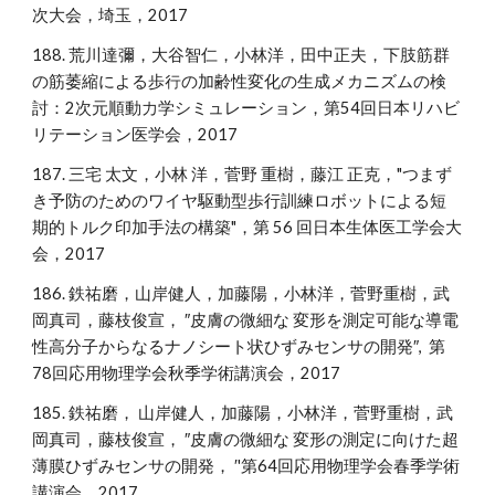
次大会，埼玉，2017
188. 荒川達彌，大谷智仁，小林洋，田中正夫，下肢筋群
の筋萎縮による歩行の加齢性変化の生成メカニズムの検
討：2次元順動力学シミュレーション，第54回日本リハビ
リテーション医学会，2017
187. 三宅 太文，小林 洋，菅野 重樹，藤江 正克，"つまず
き予防のためのワイヤ駆動型歩行訓練ロボットによる短
期的トルク印加手法の構築"，第 56 回日本生体医工学会大
会，2017
186. 鉄祐磨，山岸健人，加藤陽，小林洋，菅野重樹，武
岡真司，藤枝俊宣， ″皮膚の微細な 変形を測定可能な導電
性高分子からなるナノシート状ひずみセンサの開発″, 第
78回応用物理学会秋季学術講演会，2017
185. 鉄祐磨， 山岸健人，加藤陽，小林洋，菅野重樹，武
岡真司，藤枝俊宣， ″皮膚の微細な 変形の測定に向けた超
薄膜ひずみセンサの開発， ′'第64回応用物理学会春季学術
講演会，2017