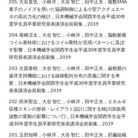
205. 大谷直也，小林洋，大谷 智仁，田中正夫，複数SMA
素子のノイズを用いた協調制御による小型アクチュエー
タの高出力化の検討，日本機械学会関西学生会平成30年
度学生員卒業研究発表講演会前刷集，2019
204. 尾崎涼太，大谷 智仁，小林洋，田中正夫，脳動脈瘤
コイル塞栓術におけるコイル剛性が充填パターンに及ぼ
す影響，日本機械学会関西学生会平成30年度学生員卒業
研究発表講演会前刷集，2019
203. 古賀泰樹，大谷 智仁，小林洋，田中正夫，歯根膜の
歯牙支持機能における線維配向分布の意義に関する考
察，日本機械学会関西学生会平成30年度学生員卒業研究
発表講演会前刷集，2019
202. 田米聖志，大谷 智仁，小林洋，田中正夫，エネルギ
収穫スキンの形状・レイアウト設計に関する検討(加振周
波数の変動の影響について)，日本機械学会関西学生会平
成30年度学生員卒業研究発表講演会前刷集，2019
201. 玉田知暉，小林洋，大谷 智仁，田中正夫，肝臓組織