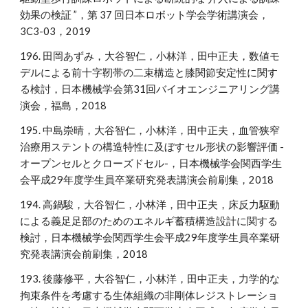
効果の検証 ”，第 37 回日本ロボット学会学術講演会，
3C3-03，2019
196. 田岡あずみ，大谷智仁，小林洋，田中正夫，数値モ
デルによる前十字靭帯の二束構造と膝関節安定性に関す
る検討，日本機械学会第31回バイオエンジニアリング講
演会，福島，2018
195. 中島崇晴，大谷智仁，小林洋，田中正夫，血管狭窄
治療用ステントの構造特性に及ぼすセル形状の影響評価 -
オープンセルとクローズドセル-，日本機械学会関西学生
会平成29年度学生員卒業研究発表講演会前刷集，2018
194. 高鍋駿，大谷智仁，小林洋，田中正夫，床反力駆動
による義足足部のためのエネルギ蓄積構造設計に関する
検討，日本機械学会関西学生会平成29年度学生員卒業研
究発表講演会前刷集，2018
193. 後藤修平，大谷智仁，小林洋，田中正夫，力学的な
拘束条件を考慮する生体組織の非剛体レジストレーショ