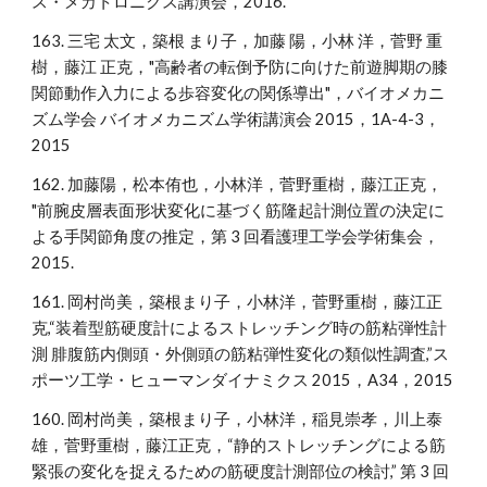
ス・メカトロニクス講演会，2016.
163. 三宅 太文，築根 まり子，加藤 陽，小林 洋，菅野 重
樹，藤江 正克，"高齢者の転倒予防に向けた前遊脚期の膝
関節動作入力による歩容変化の関係導出"，バイオメカニ
ズム学会 バイオメカニズム学術講演会 2015，1A-4-3，
2015
162. 加藤陽，松本侑也，小林洋，菅野重樹，藤江正克，
"前腕皮層表面形状変化に基づく筋隆起計測位置の決定に
よる手関節角度の推定，第 3 回看護理工学会学術集会，
2015.
161. 岡村尚美，築根まり子，小林洋，菅野重樹，藤江正
克,“装着型筋硬度計によるストレッチング時の筋粘弾性計
測 腓腹筋内側頭・外側頭の筋粘弾性変化の類似性調査,”ス
ポーツ工学・ヒューマンダイナミクス 2015，A34，2015
160. 岡村尚美，築根まり子，小林洋，稲見崇孝，川上泰
雄，菅野重樹，藤江正克，“静的ストレッチングによる筋
緊張の変化を捉えるための筋硬度計測部位の検討,” 第 3 回