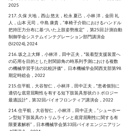
20
25
217. 久保 大地，西山 悠太，松永 夏己，小林 洋，金田 礼
人，山本 元司，中島 康貴，”車椅子介助におけるハンドル
把持圧力分布に基づいた上肢姿勢推定” ，第25回 計測自動
制御学会システムインテグレーション部門講演会
(SI2024), 2024
216. 坂之上大輝
，小林洋，田中正夫，"
装着型支援装置へ
の応用を目的とした肘関節角の時系列予測における複数
の機械学習手法の比較評価"，
日本機械学会関西支部第9
8
期定時総会，202
2
215.住平航，大谷智仁，小林洋，田中正夫，"患者個別に
適切な底背屈剛性を有する短下肢装具形状のトポロジー
最適設計"，第32回バイオフロンティア講演会，2022
214. 住平航，大谷智仁，小林洋，田中正夫，”シューホー
ン型短下肢装具のトリムラインと底背屈剛性に関する有
限要素解析”，日本機械学会第33回バイオエンジニアリン