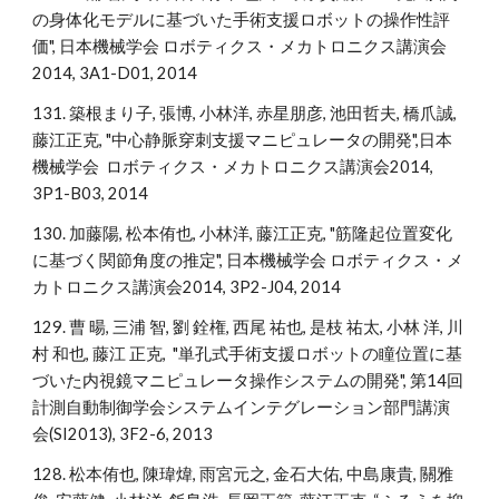
の身体化モデルに基づいた手術支援ロボットの操作性評
価", 日本機械学会 ロボティクス・メカトロニクス講演会
2014, 3A1-D01, 2014
131. 築根まり子, 張博, 小林洋, 赤星朋彦, 池田哲夫, 橋爪誠,
藤江正克, "中心静脈穿刺支援マニピュレータの開発",日本
機械学会 ロボティクス・メカトロニクス講演会2014,
3P1-B03, 2014
130. 加藤陽, 松本侑也, 小林洋, 藤江正克, "筋隆起位置変化
に基づく関節角度の推定", 日本機械学会 ロボティクス・メ
カトロニクス講演会2014, 3P2-J04, 2014
129. 曹 暘, 三浦 智, 劉 銓権, 西尾 祐也, 是枝 祐太, 小林 洋, 川
村 和也, 藤江 正克, "単孔式手術支援ロボットの瞳位置に基
づいた内視鏡マニピュレータ操作システムの開発", 第14回
計測自動制御学会システムインテグレーション部門講演
会(SI2013), 3F2-6, 2013
128. 松本侑也, 陳瑋煒, 雨宮元之, 金石大佑, 中島康貴, 關雅