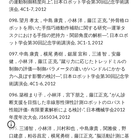
の運動制御精度向上”, 日本ロボット学会第30回記念学術講
演会, 4C1-7, 2012
098. 望月 孝太，中島 康貴，小林 洋，藤江 正克, “外骨格ロ
ボットを用いた手指巧緻動作補助に関する研究―運筆タ
スクにおける手指の把持力・関節角度の解析―”, 日本ロボ
ット学会第30回記念学術講演会, 3C1-1, 2012
097. 中島 康貴，横尾 勇樹，鋸屋 宜和，三浦 智，安藤
健，小林 洋，藤江 正克, “蹴り力に応じたトレッドミルの
制御の評価―制御パラメータの違いがハンドルにかかる
力へ及ぼす影響の検討―”, 日本ロボット学会第30回記念学
術講演会, 4C1-6, 2012
096. 築根まり子，小林洋，宮下朋之，藤江正克, “がん診
断支援を目指した非線形性弾性計測ロボットのロバスト
性能評価- 有限要素解析による検討-“, 日本機械学会2012
年度年次大会, J165034, 2012
095. 三浦智，小林洋，川村和也，中島康貴，関雅俊，野
口建彦，粕谷昌宏，横尾勇樹，藤江正克, “脳活動計測に基