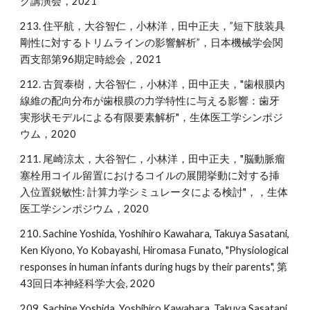
グ講演会，2021
213. 住平航，大谷智仁，小林洋，田中正夫，”短下肢装具
剛性に対するトリムラインの影響解析”，日本機械学会関
西支部第96期定時総会，2021
212. 古賀泰樹，大谷智仁，小林洋，田中正夫，"歯根膜内
線維の配向分布が歯根膜の力学特性に与える影響：歯牙
実形状モデルによる有限要素解析"，生体医工学シンポジ
ウム，2020
211. 尾崎涼太，大谷智仁，小林洋，田中正夫，"脳動脈瘤
塞栓用コイル留置におけるコイルの展開挙動に対する挿
入位置鋭敏性: 計算力学シミュレータによる検討"，，生体
医工学シンポジウム，2020
210. Sachine Yoshida, Yoshihiro Kawahara, Takuya Sasatani,
Ken Kiyono, Yo Kobayashi, Hiromasa Funato, "Physiological
responses in human infants during hugs by their parents", 第
43回日本神経科学大会, 2020
209. Sachine Yoshida, Yoshihiro Kawahara, Takuya Sasatani,