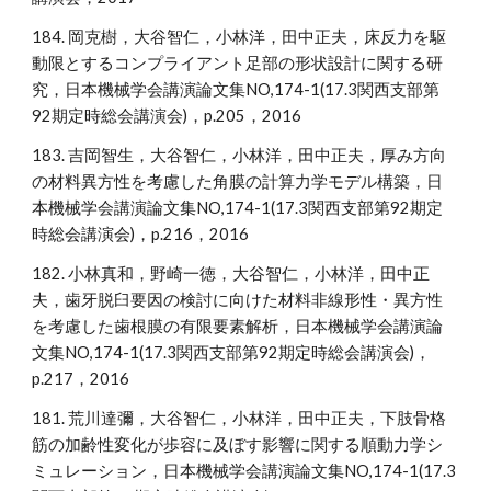
184. 岡克樹，大谷智仁，小林洋，田中正夫，床反力を駆
動限とするコンプライアント足部の形状設計に関する研
究，日本機械学会講演論文集NO,174-1(17.3関西支部第
92期定時総会講演会)，p.205，2016
183. 吉岡智生，大谷智仁，小林洋，田中正夫，厚み方向
の材料異方性を考慮した角膜の計算力学モデル構築，日
本機械学会講演論文集NO,174-1(17.3関西支部第92期定
時総会講演会)，p.216，2016
182. 小林真和，野崎一徳，大谷智仁，小林洋，田中正
夫，歯牙脱臼要因の検討に向けた材料非線形性・異方性
を考慮した歯根膜の有限要素解析，日本機械学会講演論
文集NO,174-1(17.3関西支部第92期定時総会講演会)，
p.217，2016
181. 荒川達彌，大谷智仁，小林洋，田中正夫，下肢骨格
筋の加齢性変化が歩容に及ぼす影響に関する順動力学シ
ミュレーション，日本機械学会講演論文集NO,174-1(17.3