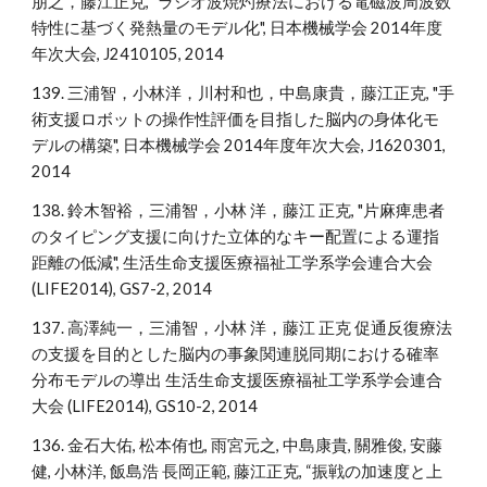
朋之，藤江正克, "ラジオ波焼灼療法における電磁波周波数
特性に基づく発熱量のモデル化", 日本機械学会 2014年度
年次大会, J2410105, 2014
139. 三浦智，小林洋，川村和也，中島康貴，藤江正克, "手
術支援ロボットの操作性評価を目指した脳内の身体化モ
デルの構築", 日本機械学会 2014年度年次大会, J1620301,
2014
138. 鈴木智裕，三浦智，小林 洋，藤江 正克, "片麻痺患者
のタイピング支援に向けた立体的なキー配置による運指
距離の低減", 生活生命支援医療福祉工学系学会連合大会
(LIFE2014), GS7-2, 2014
137. 高澤純一，三浦智，小林 洋，藤江 正克 促通反復療法
の支援を目的とした脳内の事象関連脱同期における確率
分布モデルの導出 生活生命支援医療福祉工学系学会連合
大会 (LIFE2014), GS10-2, 2014
136. 金石大佑, 松本侑也, 雨宮元之, 中島康貴, 關雅俊, 安藤
健, 小林洋, 飯島浩 長岡正範, 藤江正克, “振戦の加速度と上