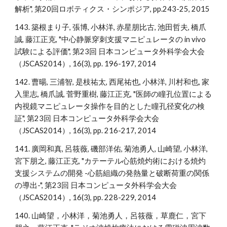
解析", 第20回ロボティクス・シンポジア, pp.243-25, 2015
143. 築根まり子, 張博, 小林洋, 赤星朋比古, 池田哲夫, 橋爪
誠, 藤江正克, "中心静脈穿刺支援マニピュレータの in vivo
試験による評価", 第23回 日本コンピュータ外科学会大会
（JSCAS2014）, 16(3), pp. 196-197, 2014
142. 曹暘, 三浦智, 是枝祐太, 西尾祐也, 小林洋, 川村和也, 家
入里志, 橋爪誠, 菅野重樹, 藤江正克, "医師の瞳孔位置による
内視鏡マニピュレータ操作を目的とした瞳孔径変化の検
証", 第23回 日本コンピュータ外科学会大会
（JSCAS2014）, 16(3), pp. 216-217, 2014
141. 廣岡和真, 呂筱薇, 磯部洋佑, 菊池勇人, 山崎望, 小林洋,
宮下朋之, 藤江正克, "カテーテル心筋焼灼術における焼灼
支援システムの開発 -心筋組織の発熱量と破断荷重の関係
の導出-", 第23回 日本コンピュータ外科学会大会
（JSCAS2014）, 16(3), pp. 228-229, 2014
140. 山崎望，小林洋，菊池勇人，呂筱薇，草鹿仁，宮下