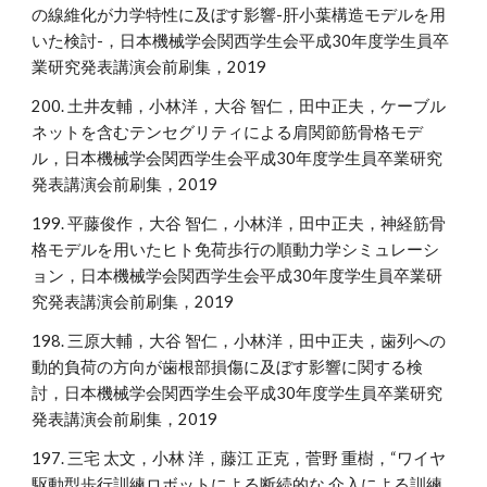
の線維化が力学特性に及ぼす影響-肝小葉構造モデルを用
いた検討-，日本機械学会関西学生会平成30年度学生員卒
業研究発表講演会前刷集，2019
200. 土井友輔，小林洋，大谷 智仁，田中正夫，ケーブル
ネットを含むテンセグリティによる肩関節筋骨格モデ
ル，日本機械学会関西学生会平成30年度学生員卒業研究
発表講演会前刷集，2019
199. 平藤俊作，大谷 智仁，小林洋，田中正夫，神経筋骨
格モデルを用いたヒト免荷歩行の順動力学シミュレーシ
ョン，日本機械学会関西学生会平成30年度学生員卒業研
究発表講演会前刷集，2019
198. 三原大輔，大谷 智仁，小林洋，田中正夫，歯列への
動的負荷の方向が歯根部損傷に及ぼす影響に関する検
討，日本機械学会関西学生会平成30年度学生員卒業研究
発表講演会前刷集，2019
197. 三宅 太文，小林 洋，藤江 正克，菅野 重樹，“ワイヤ
駆動型歩行訓練ロボットによる断続的な 介入による訓練