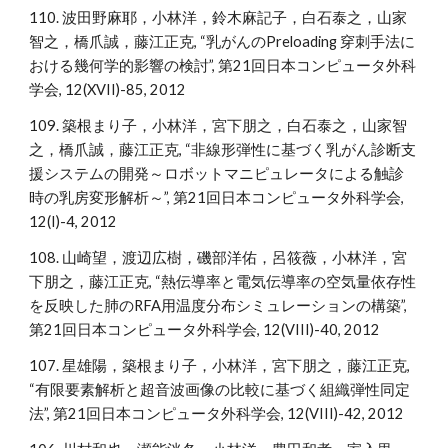
110. 波田野麻耶，小林洋，鈴木麻記子，白石泰之，山家
智之，橋爪誠，藤江正克, “乳がんのPreloading 穿刺手法に
おける幾何学的影響の検討”, 第21回日本コンピュータ外科
学会, 12(XVII)-85, 2012
109. 築根まり子，小林洋，宮下朋之，白石泰之，山家智
之，橋爪誠，藤江正克, “非線形弾性に基づく乳がん診断支
援システムの開発～ロボットマニピュレータによる触診
時の乳房変形解析～”, 第21回日本コンピュータ外科学会,
12(I)-4, 2012
108. 山崎望，渡辺広樹，磯部洋佑，呂筱薇，小林洋，宮
下朋之，藤江正克, “熱伝導率と電気伝導率の空気量依存性
を反映した肺のRFA用温度分布シミュレーションの構築”,
第21回日本コンピュータ外科学会, 12(VIII)-40, 2012
107. 星雄陽，築根まり子，小林洋，宮下朋之，藤江正克,
“有限要素解析と超音波画像の比較に基づく組織弾性同定
法”, 第21回日本コンピュータ外科学会, 12(VIII)-42, 2012