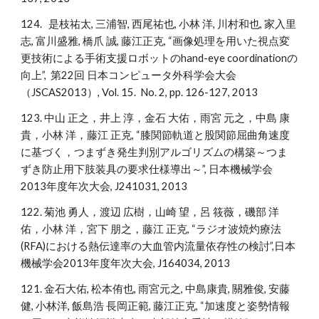
124. 是枝祐太, 三浦智, 西尾祐也, 小林 洋, 川村和也, 家入里
志, 富川盛雅, 橋爪 誠, 藤江正克, “画像処理を用いた視点変
更技術による手術支援ロボットのhand-eye coordinationの
向上”, 第22回 日本コンピュータ外科学会大会
（JSCAS2013）, Vol. 15. No. 2, pp. 126-127, 2013
123. 中山 正之，井上 淳，金石 大佑，雨宮 元之，中島 康
貴，小林 洋，藤江 正克, “膝関節軌道と股関節屈曲角速度
に基づく，つまずき発生判別アルゴリズムの構築～つま
ずき防止用下肢装具の要求仕様導出～”, 日本機械学会
2013年度年次大会, J241031, 2013
122. 菊池 勇人，渡辺 広樹，山崎 望，呂 筱薇，磯部 洋
佑，小林 洋，宮下 朋之，藤江 正克, “ラジオ波焼灼療法
(RFA)における熱伝達率の大血管内流量依存性の検討”,日本
機械学会2013年度年次大会, J164034, 2013
121. 金石大佑, 松本侑也, 雨宮元之, 中島康貴, 關雅俊, 安藤
健, 小林洋, 飯島浩 長岡正範, 藤江正克, “加速度と姿勢情報