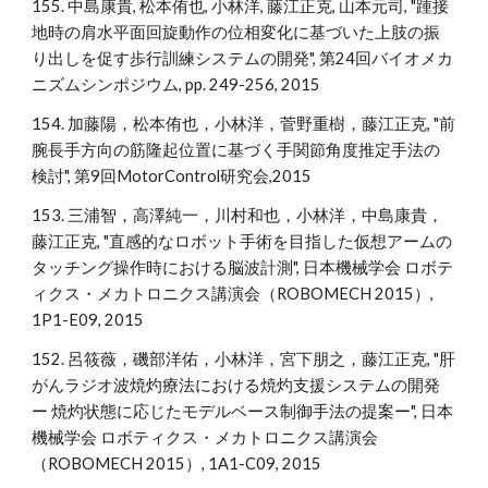
155. 中島康貴, 松本侑也, 小林洋, 藤江正克, 山本元司, "踵接
地時の肩水平面回旋動作の位相変化に基づいた上肢の振
り出しを促す歩行訓練システムの開発", 第24回バイオメカ
ニズムシンポジウム, pp. 249-256, 2015
154. 加藤陽，松本侑也，小林洋，菅野重樹，藤江正克, "前
腕長手方向の筋隆起位置に基づく手関節角度推定手法の
検討", 第9回MotorControl研究会,2015
153. 三浦智，高澤純一，川村和也，小林洋，中島康貴，
藤江正克, "直感的なロボット手術を目指した仮想アームの
タッチング操作時における脳波計測", 日本機械学会 ロボテ
ィクス・メカトロニクス講演会（ROBOMECH 2015）,
1P1-E09, 2015
152. 呂筱薇，磯部洋佑，小林洋，宮下朋之，藤江正克, "肝
がんラジオ波焼灼療法における焼灼支援システムの開発
ー 焼灼状態に応じたモデルベース制御手法の提案ー", 日本
機械学会 ロボティクス・メカトロニクス講演会
（ROBOMECH 2015）, 1A1-C09, 2015