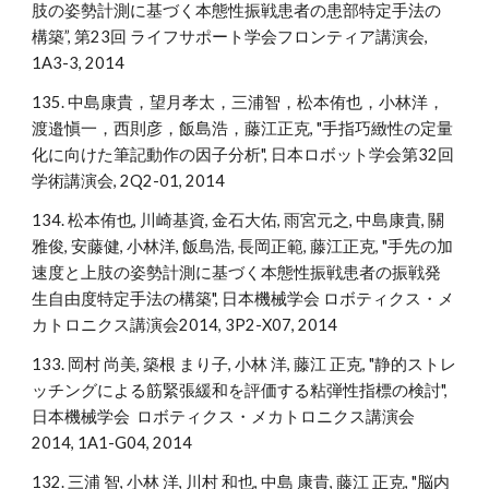
肢の姿勢計測に基づく本態性振戦患者の患部特定手法の
構築”, 第23回 ライフサポート学会フロンティア講演会,
1A3-3, 2014
135. 中島康貴，望月孝太，三浦智，松本侑也，小林洋，
渡邉愼一，西則彦，飯島浩，藤江正克, "手指巧緻性の定量
化に向けた筆記動作の因子分析", 日本ロボット学会第32回
学術講演会, 2Q2-01, 2014
134. 松本侑也, 川崎基資, 金石大佑, 雨宮元之, 中島康貴, 關
雅俊, 安藤健, 小林洋, 飯島浩, 長岡正範, 藤江正克, "手先の加
速度と上肢の姿勢計測に基づく本態性振戦患者の振戦発
生自由度特定手法の構築", 日本機械学会 ロボティクス・メ
カトロニクス講演会2014, 3P2-X07, 2014
133. 岡村 尚美, 築根 まり子, 小林 洋, 藤江 正克, "静的ストレ
ッチングによる筋緊張緩和を評価する粘弾性指標の検討",
日本機械学会 ロボティクス・メカトロニクス講演会
2014, 1A1-G04, 2014
132. 三浦 智, 小林 洋, 川村 和也, 中島 康貴, 藤江 正克, "脳内