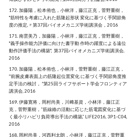
172. 加藤陽，松本侑也，小林洋，藤江正克，菅野重樹，
"筋特性を考慮に入れた筋隆起形状 変化に基づく手関節角
度の推定,〃第37回バイオメカニズ学術講演会，2016
171. 南雲美乃，加藤陽，小林洋，藤江正克，菅野重樹，
"義手操作能力評価に向けた書字動 作時の躍度による遠位
動作評価手法の構築", 第37回バイオメカニズ学術講演会,
2016
170. 加藤陽，松本侑也，小林洋，菅野重樹，藤江正克，
′'前腕皮膚表面上の筋隆起位置変化 に基づく手関節角度推
定手法の検討， ″第25回ライフサポート学会フロンティア
講演会, 2016
169. 伊藤寛将，岡村尚美，川﨑基資，小林洋，藤江正
克，菅野重樹，“筋線維の活動に応じた筋電図変化に基づ
く最小リハビリ負荷導出手法の構築,” LIFE2016, 3P1-C04,
2016
168. 岡村尚美，河西利太朗，小林洋，藤江正克，菅野重