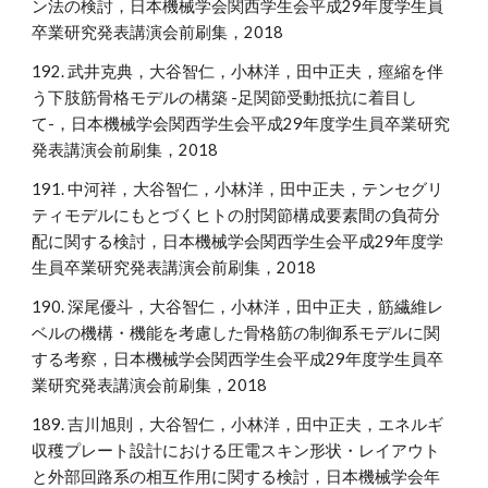
ン法の検討，日本機械学会関西学生会平成29年度学生員
卒業研究発表講演会前刷集，2018
192. 武井克典，大谷智仁，小林洋，田中正夫，痙縮を伴
う下肢筋骨格モデルの構築 -足関節受動抵抗に着目し
て-，日本機械学会関西学生会平成29年度学生員卒業研究
発表講演会前刷集，2018
191. 中河祥，大谷智仁，小林洋，田中正夫，テンセグリ
ティモデルにもとづくヒトの肘関節構成要素間の負荷分
配に関する検討，日本機械学会関西学生会平成29年度学
生員卒業研究発表講演会前刷集，2018
190. 深尾優斗，大谷智仁，小林洋，田中正夫，筋繊維レ
ベルの機構・機能を考慮した骨格筋の制御系モデルに関
する考察，日本機械学会関西学生会平成29年度学生員卒
業研究発表講演会前刷集，2018
189. 吉川旭則，大谷智仁，小林洋，田中正夫，エネルギ
収穫プレート設計における圧電スキン形状・レイアウト
と外部回路系の相互作用に関する検討，日本機械学会年