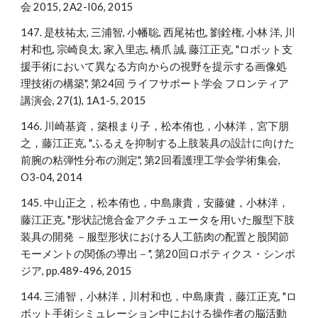
会 2015, 2A2-I06, 2015
147. 是枝祐太, 三浦智, 小幡聡, 西尾祐也, 劉銓権, 小林 洋, 川
村和也, 宗崎良太, 家入里志, 橋爪 誠, 藤江正克, "ロボット支
援手術において異なる方向からの視野を提示する画像処
理技術の構築", 第24回 ライフサポート学会 フロンティア
講演会, 27(1), 1A1-5, 2015
146. 川崎基資，築根まり子，松本侑也，小林洋，宮下朋
之，藤江正克, "ふるえを抑制する上肢装具の設計に向けた
前腕の粘弾性分布の測定", 第2回看護理工学会学術集会,
O3-04, 2014
145. 中山正之，松本侑也，中島康貴，安藤健，小林洋，
藤江正克, "形状記憶合金アクチュエータを用いた服型下肢
装具の開発 －服型形状における人工筋肉の配置と股関節
モーメントの関係の導出－", 第20回ロボティクス・シンポ
ジア, pp.489-496, 2015
144. 三浦智，小林洋，川村和也，中島康貴，藤江正克, "ロ
ボット手術シミュレーション中における操作者の脳活動