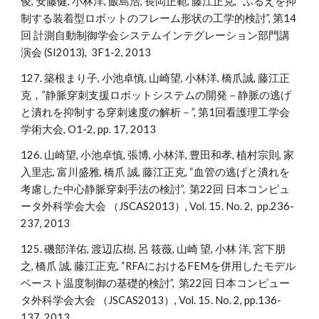
俊, 安藤健, 小林洋, 飯島浩, 長岡正範, 藤江正克, “ふるえを抑
制する装着型ロボットのフレーム形状の工学的検討”, 第14
回 計測自動制御学会システムインテグレーション部門講
演会 (SI2013), 3F1-2, 2013
127. 築根まり子, 小池卓慎, 山崎望, 小林洋, 橋爪誠, 藤江正
克，”静脈穿刺支援ロボットシステムの開発－静脈の逃げ
と潰れを抑制する穿刺速度の解析－”, 第1回看護理工学会
学術大会, O1-2, pp. 17, 2013
126. 山崎望, 小池卓慎, 張博, 小林洋, 豊田和孝, 植村宗則, 家
入里志, 富川盛雅, 橋爪 誠, 藤江正克, “血管の逃げと潰れを
考慮した中心静脈穿刺手法の検討”, 第22回 日本コンピュ
ータ外科学会大会 （JSCAS2013）, Vol. 15. No. 2, pp.236-
237, 2013
125. 磯部洋佑, 渡辺広樹, 呂 筱薇, 山崎 望, 小林 洋, 宮下朋
之, 橋爪 誠, 藤江正克, “RFAにおけるFEMを併用したモデル
ベースト温度制御の基礎的検討”, 第22回 日本コンピュー
タ外科学会大会 （JSCAS2013）, Vol. 15. No. 2, pp.136-
137, 2013