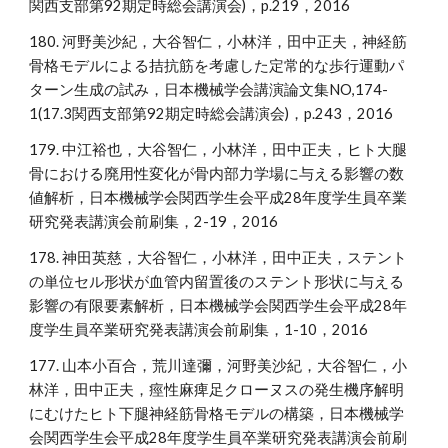
関西支部第92期定時総会講演会)，p.219，2016
180. 河野美沙紀，大谷智仁，小林洋，田中正夫，神経筋
骨格モデルによる拮抗筋を考慮した定常的な歩行運動パ
ターン生成の試み，日本機械学会講演論文集NO,174-
1(17.3関西支部第92期定時総会講演会)，p.243，2016
179. 中江裕也，大谷智仁，小林洋，田中正夫，ヒト大腿
骨における廃用性変化が骨内部力学場に与える影響の数
値解析，日本機械学会関西学生会平成28年度学生員卒業
研究発表講演会前刷集，2-19，2016
178. 神田英慈，大谷智仁，小林洋，田中正夫，ステント
の単位セル形状が血管内留置後のステント形状に与える
影響の有限要素解析，日本機械学会関西学生会平成28年
度学生員卒業研究発表講演会前刷集，1-10，2016
177. 山本小百合，荒川達彌，河野美沙紀，大谷智仁，小
林洋，田中正夫，痙性麻痺足クローヌスの発生機序解明
にむけたヒト下腿神経筋骨格モデルの構築，日本機械学
会関西学生会平成28年度学生員卒業研究発表講演会前刷