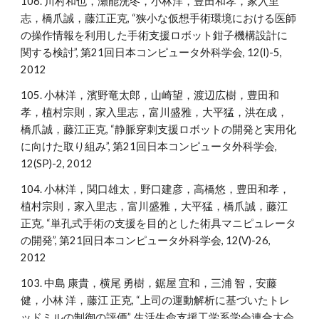
106. 川村和也，瀬能洸冬，小林洋，豊田和孝，家入里
志，橋爪誠，藤江正克, “狭小な仮想手術環境における医師
の操作情報を利用した手術支援ロボット鉗子機構設計に
関する検討”, 第21回日本コンピュータ外科学会, 12(I)-5,
2012
105. 小林洋，濱野竜太郎，山崎望，渡辺広樹，豊田和
孝，植村宗則，家入里志，富川盛雅，大平猛，洪在成，
橋爪誠，藤江正克, “静脈穿刺支援ロボットの開発と実用化
に向けた取り組み”, 第21回日本コンピュータ外科学会,
12(SP)-2, 2012
104. 小林洋，関口雄太，野口建彦，高橋悠，豊田和孝，
植村宗則，家入里志，富川盛雅，大平猛，橋爪誠，藤江
正克, “単孔式手術の支援を目的とした術具マニピュレータ
の開発”, 第21回日本コンピュータ外科学会, 12(V)-26,
2012
103. 中島 康貴，横尾 勇樹，鋸屋 宜和，三浦 智，安藤
健，小林 洋，藤江 正克, “上司の運動解析に基づいたトレ
ッドミルの制御の評価”, 生活生命支援工学系学会連合大会