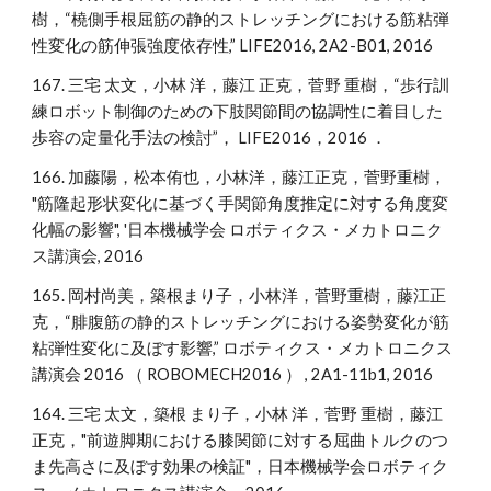
樹，“橈側手根屈筋の静的ストレッチングにおける筋粘弾
性変化の筋伸張強度依存性,” LIFE2016, 2A2-B01, 2016
167. 三宅 太文，小林 洋，藤江 正克，菅野 重樹，“歩行訓
練ロボット制御のための下肢関節間の協調性に着目した
歩容の定量化手法の検討”， LIFE2016，2016 ．
166. 加藤陽，松本侑也，小林洋，藤江正克，菅野重樹，
"筋隆起形状変化に基づく手関節角度推定に対する角度変
化幅の影響", '日本機械学会 ロボティクス・メカトロニク
ス講演会, 2016
165. 岡村尚美，築根まり子，小林洋，菅野重樹，藤江正
克，“腓腹筋の静的ストレッチングにおける姿勢変化が筋
粘弾性変化に及ぼす影響,” ロボティクス・メカトロニクス
講演会 2016 （ ROBOMECH2016 ） , 2A1-11b1, 2016
164. 三宅 太文，築根 まり子，小林 洋，菅野 重樹，藤江
正克，"前遊脚期における膝関節に対する屈曲トルクのつ
ま先高さに及ぼす効果の検証"，日本機械学会ロボティク