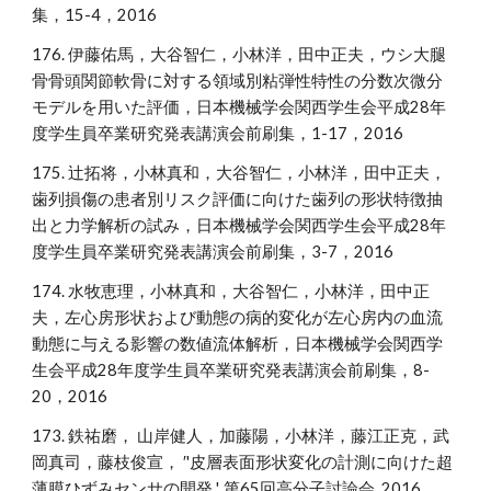
集，15-4，2016
176. 伊藤佑馬，大谷智仁，小林洋，田中正夫，ウシ大腿
骨骨頭関節軟骨に対する領域別粘弾性特性の分数次微分
モデルを用いた評価，日本機械学会関西学生会平成28年
度学生員卒業研究発表講演会前刷集，1-17，2016
175. 辻拓将，小林真和，大谷智仁，小林洋，田中正夫，
歯列損傷の患者別リスク評価に向けた歯列の形状特徴抽
出と力学解析の試み，日本機械学会関西学生会平成28年
度学生員卒業研究発表講演会前刷集，3-7，2016
174. 水牧恵理，小林真和，大谷智仁，小林洋，田中正
夫，左心房形状および動態の病的変化が左心房内の血流
動態に与える影響の数値流体解析，日本機械学会関西学
生会平成28年度学生員卒業研究発表講演会前刷集，8-
20，2016
173. 鉄祐磨， 山岸健人，加藤陽，小林洋，藤江正克，武
岡真司，藤枝俊宣， ′'皮層表面形状変化の計測に向けた超
薄膜ひずみセンサの開発 ', 第65回高分子討論会, 2016