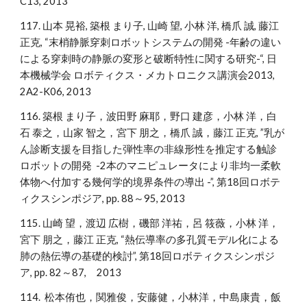
C13, 2013
117. 山本 晃裕, 築根 まり子, 山崎 望, 小林 洋, 橋爪 誠, 藤江
正克, “末梢静脈穿刺ロボットシステムの開発 -年齢の違い
による穿刺時の静脈の変形と破断特性に関する研究-“, 日
本機械学会 ロボティクス・メカトロニクス講演会2013,
2A2-K06, 2013
116. 築根 まり子，波田野 麻耶，野口 建彦，小林 洋，白
石 泰之，山家 智之，宮下 朋之，橋爪 誠，藤江 正克, ”乳が
ん診断支援を目指した弾性率の非線形性を推定する触診
ロボットの開発 -2本のマニピュレータにより非均一柔軟
体物へ付加する幾何学的境界条件の導出 -”, 第18回ロボテ
ィクスシンポジア, pp. 88～95, 2013
115. 山崎 望，渡辺 広樹，磯部 洋祐，呂 筱薇，小林 洋，
宮下 朋之，藤江 正克, “熱伝導率の多孔質モデル化による
肺の熱伝導の基礎的検討”, 第18回ロボティクスシンポジ
ア, pp. 82～87, 2013
114. 松本侑也，関雅俊，安藤健，小林洋，中島康貴，飯