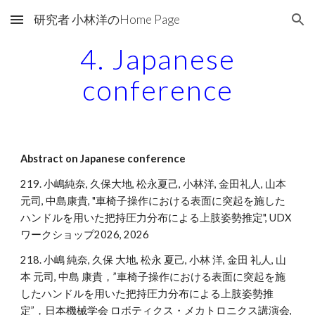
研究者 小林洋のHome Page
Skip to main content
Skip to navigation
4. Japanese
conference
Abstract on Japanese conference
219. 小嶋純奈, 久保大地, 松永夏己, 小林洋, 金田礼人, 山本
元司, 中島康貴, "車椅子操作における表面に突起を施した
ハンドルを用いた把持圧力分布による上肢姿勢推定", UDX
ワークショップ2026, 2026
218. 小嶋 純奈, 久保 大地, 松永 夏己, 小林 洋, 金田 礼人, 山
本 元司, 中島 康貴，”車椅子操作における表面に突起を施
したハンドルを用いた把持圧力分布による上肢姿勢推
定”，
日本機械学会 ロボティクス・メカトロニクス講演会,