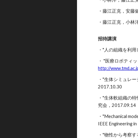
・藤江正克，安藤健
・藤江正克，小林洋，
招待講演
・"人の組織を利用し
・ "医療ロボティッ
http://www.tmd.ac.j
・"生体シミュレー
2017.10.30
・"生体軟組織の特
究会，2017.09.14
・"Mechanical model 
IEEE Engineering i
・"物性から考察する