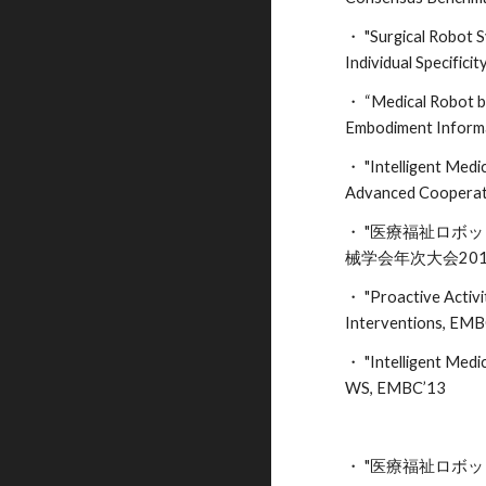
・ "Surgical Robot S
Individual Specifi
・ “Medical Robot b
Embodiment Inform
・ "Intelligent Medi
Advanced Cooperat
・ "医療福祉ロボッ
械学会年次大会201
・ "Proactive Activi
Interventions, 
・ "Intelligent Med
WS, EMBC’13
・ "医療福祉ロボッ