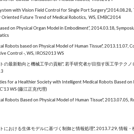
ystem with Vision Field Control for Single Port Surgery",2014.08.28
city Oriented Future Trend of Medical Robotics, WS, EMBC2014
ased on Physical Organ Model in Embodiment”, 2014.03.18, Sympo
atics
cal Robots based on Physical Model of Human Tissue", 2013.11.07, Cog
ive Control -, WS, IROS2013 WS
トの最新動向と機械工学の貢献", 若手研究者が目指す医工学テクノロジー -
3
ties for a Healthier Society with Intelligent Medical Robots Based o
EMBC’13 WS (藤江正克代理)
ical Robots Based on Physical Model of Human Tissue", 2013.07.05, 
トにおける生体モデルに基づく制御と情報処理", 2013.7.29, 