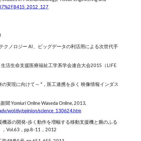
0.1007%2F8415_2012_127
3
療テクノロジー AI、ビッグデータの利活用による次世代手
, 生活生命支援医療福祉工学系学会連合大会2015（LIFE
療の実現に向けて～ "，医工連携を歩く 映像情報インダス
nline Waseda Online, 2013,
/adv/wol/dy/opinion/science_130624.htm
援機器の開発-歩く動作を増幅する移動支援機と腕のふる
.63，pp.8-11，2012
, pp.651-655, 2011