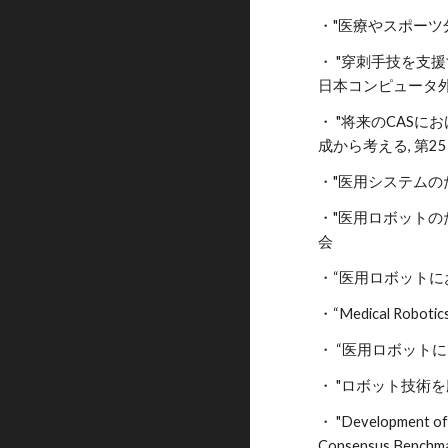
・"医療やスポーツ分
・ "穿刺手技を支援
日本コンピュータ
・ "将来のCASに
成から考える, 第
・"医用システムのた
・"医用ロボットのた
会
・“医用ロボットにお
・“Medical Robotics
・ “医用ロボットにおけ
・ "ロボット技術を
・ "Development of 
Consensus Benchmar