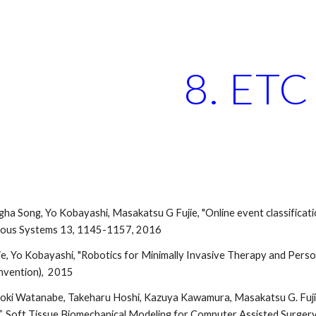
ip to main content
Skip to navigat
8. ETC
ha Song, Yo Kobayashi, Masakatsu G Fujie, "Online event classification
mous Systems 13, 1145-1157, 2016
e, Yo Kobayashi, "Robotics for Minimally Invasive Therapy and Per
nvention), 2015
ki Watanabe, Takeharu Hoshi, Kazuya Kawamura, Masakatsu G. Fujie,
n”, Soft Tissue Biomechanical Modeling for Computer Assisted Surgery