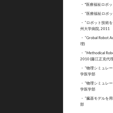
・ "医療福祉ロボッ
・ “医療福祉ロボッ
・ “ロボット技術
州大学病院, 2011
・ “Grobal R
理)
・ “Methodical Robo
2010 (藤江正克代理
・ “物理シミュレー
学医学部
・ “物理シミュレー
学医学部
・ “臓器モデルを用
部