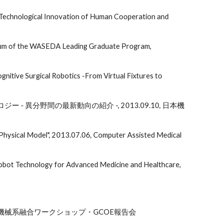
, Technological Innovation of Human Cooperation and
sium of the WASEDA Leading Graduate Program,
nitive Surgical Robotics -From Virtual Fixtures to
 異分野間の最新動向の紹介 -, 2013.09.10, 日本機
n Physical Model", 2013.07.06, Computer Assisted Medical
Robot Technology for Advanced Medicine and Healthcare,
情報・機械系融合ワークショップ・GCOE報告会