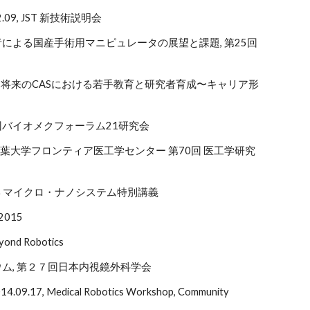
9, JST 新技術説明会
工学者による国産手術用マニピュレータの展望と課題, 第25回
27, 将来のCASにおける若手教育と研究者育成〜キャリア形
82回バイオメクフォーラム21研究会
. 千葉大学フロンティア医工学センター 第70回 医工学研究
屋大学 マイクロ・ナノシステム特別講義
e2015
 Robotics
ジウム, 第２７回日本内視鏡外科学会
2014.09.17, Medical Robotics Workshop, Community