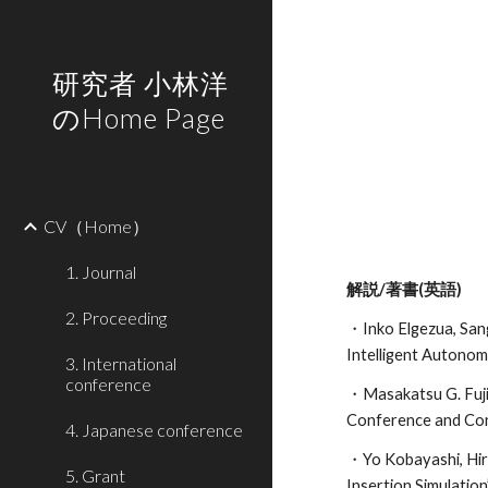
Sk
研究者 小林洋
のHome Page
CV（Home）
1. Journal
解説/著書(英語)
2. Proceeding
・Inko Elgezua, Sang
Intelligent Autono
3. International
conference
・Masakatsu G. Fuji
Conference and Co
4. Japanese conference
・Yo Kobayashi, Hiro
5. Grant
Insertion Simulatio