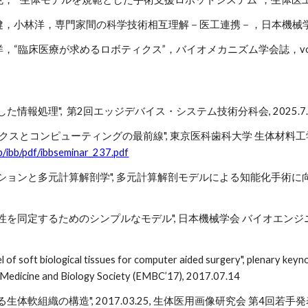
，小林洋，専門家間の科学技術相互理解－医工連携－，日本機械学会誌，11
“臨床医療が求めるロボティクス”，バイオメカニズム学会誌，vol.32, 
た情報処理", 第2回エッジデバイス・システム技術分科会, 2025.7.
クスとコンピューティングの最前線", 東京医科歯科大学 生体材料工学研究所 
p/ibb/pdf/ibbseminar_237.pdf
ションと多元計算解剖学", 多元計算解剖モデルによる知能化手術に向
性を同定するためのシンプルなモデル", 日本機械学会 バイオエンジ
of soft biological tissues for computer aided surgery", plenary key
n Medicine and Biology Society (EMBC’17), 2017.07.14
生体軟組織の構造", 2017.03.25, 生体医用画像研究会 第4回若手