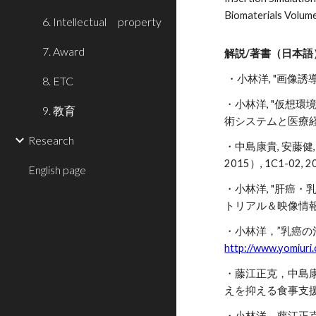
Biomaterials Volume
6. Intellectual property
7. Award
解説/著書（日本語
・
小林洋, "画像誘
8. ETC
・小林洋, "仮想
9. 教育
術システムと医療経営, 
Research
・中島康貴, 安藤健
2015）, 1C1-02, 2
English page
・小林洋, "肝癌
トリアル＆映像情報メデ
・小林洋，”乳癌の治療
http://www.yomiuri
・藤江正克，中島
えを抑える食事支援ロボ
・小林洋，藤江正克，