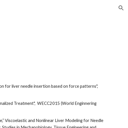
ion
 for liver needle insertion based on force patterns",
sonalized Treatment", WECC2015 (World Enginnering
” Viscoelastic and Nonlinear Liver Modeling for Needle
, Studies in Mechanobiology, Tissue Engineering and