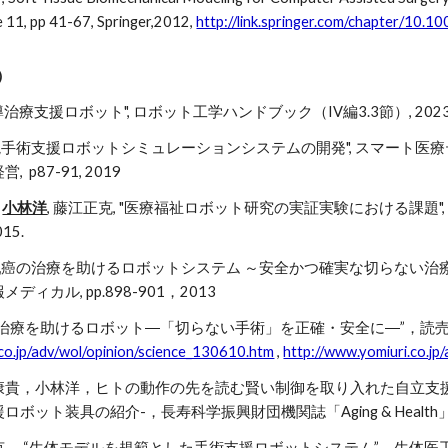
 11, pp 41-67, Springer,2012,
http://link.springer.com/chapter/1
）
導治療支援ロボット", ロボット工学ハンドブック（IV編3.3節）, 202
環境手術支援ロボットシミュレーションシステムの開発", スマート医
p87-91, 2019
,
小林洋
, 藤江正克, "医療福祉ロボット研究の実証実験における課題"
015.
・乳癌の治療を助けるロボットシステム ～安全かつ確実な切らない治
ィカル, pp.898-901，2013
を助けるロボット―「切らない手術」を正確・安全に―”，読売新聞 Yomiuri O
.co.jp/adv/wol/opinion/science_130610.htm
,
http://www.yomiuri.co.jp
康貴，小林洋，ヒトの動作の先を読む賢い制御を取り入れた自立支
ット装具の紹介-，長寿科学振興財団機関誌「Aging & Health」，Vol
 “生体モデルを規範とした手術支援ロボットシステム”，生体医工学49巻5号