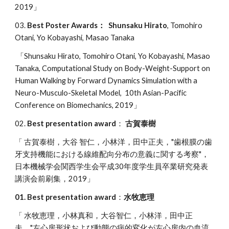
2019」
03.
Best Poster Awards
：
Shunsaku Hirato
, Tomohiro
Otani, Yo Kobayashi, Masao Tanaka
「Shunsaku Hirato, Tomohiro Otani, Yo Kobayashi, Masao
Tanaka
, Computational Study on Body-Weight-Support on
Human Walking by Forward Dynamics Simulation with a
Neuro-Musculo-Skeletal Model, 10th Asian-Pacific
Conference on Biomechanics, 2019」
02.
Best presentation award
：
古賀泰樹
「 古賀泰樹，大谷 智仁，小林洋，田中正夫，"歯根膜の歯
牙支持機能における線維配向分布の意義に関する考察"，
日本機械学会関西学生会平成30年度学生員卒業研究発表
講演会前刷集，2019」
01. Best presentation award
：
水牧恵理
「 水牧恵理，小林真和，大谷智仁，小林洋，田中正
夫，"左心房形状および動態の病的変化が左心房内の血流