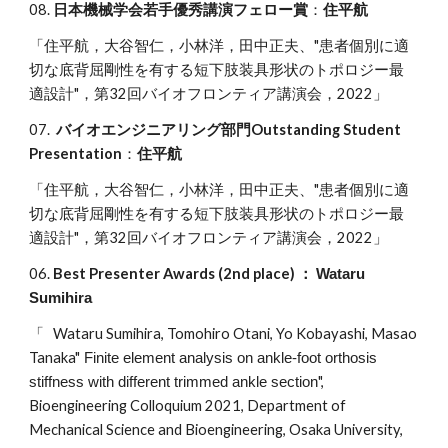
08.
日本機械学会若手優秀講演フェロー賞
：
住平航
「住平航，大谷智仁，小林洋，田中正夫、"患者個別に適
切な底背屈剛性を有する短下肢装具形状のトポロジー最
適設計"，第32回バイオフロンティア講演会，2022」
07.
バイオエンジニアリング部門Outstanding Student
Presentation
：
住平航
「
住平航
，
大谷智仁
，
小林洋
，
田中正夫、
"
患者個別に適
切な底背屈剛性を有する短下肢装具形状のトポロジー最
適設計
"，第32回バイオフロンティア講演会，2022」
06.
Best P
resenter
Awards (2nd
p
lace)
：
Wataru
Sumihira
Wataru Sumihira, Tomohiro Otani, Yo Kobayashi, Masao
「
Tanaka"
Finite element analysis on ankle-foot orthosis
",
stiffness with different trimmed ankle section
Bioengineering Colloquium 202
1
, Department of
Mechanical Science and Bioengineering, Osaka University,