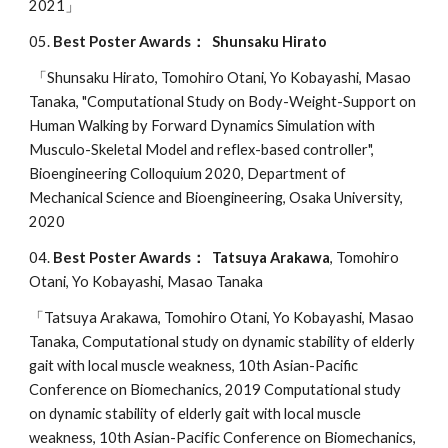
2021」
05.
Best Poster Awards
：
Shunsaku Hirato
「Shunsaku Hirato,
Tomohiro Otani, Yo Kobayashi, Masao
Tanaka,
"Computational Study on Body-Weight-Support on
Human Walking by Forward Dynamics Simulation with
Musculo-Skeletal Model and reflex-based controller",
Bioengineering Colloquium 2020, Department of
Mechanical Science and Bioengineering, Osaka University,
2020
04.
Best Poster Awards
： Tatsuya Arakawa
, Tomohiro
Otani, Yo Kobayashi, Masao Tanaka
「
Tatsuya Arakawa, Tomohiro Otani, Yo Kobayashi, Masao
Tanaka, Computational study on dynamic stability of elderly
gait with local muscle weakness, 10th Asian-Pacific
Conference on Biomechanics, 2019
Computational study
on dynamic stability of elderly gait with local muscle
weakness, 10th Asian-Pacific Conference on Biomechanics,